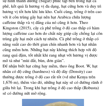
sự hình thành đường (Sugar) phức tạp
bên trong hạt cà
phê
,
kết quả là hương vị đa dạng, hạt cứng hơn và duy trì
hương vị tốt hơn khi lưu kho. Cuối cùng, trồng ở trên cao
với ít côn trùng gây hại nên hạt
Arabica chứa
lượng
caffeine thấp
và vị
đắng của nó
cũng ít hơn. Theo
Kingston (2015), cây cà phê trồng ở độ cao thấp có hàm
lượng caffeine cao hơn do chất này giúp cây chống lại
côn
trùng
gây hại một cách tự
nhiên. Cà phê trồng ở thấp có
năng suất cao
do thời gian chín nhanh hơn và
hạt nhân
cũng mềm hơn. Những hạt này không thích hợp với độ
rang quá đậm, tốt nhất khi rang nhạt với
hương vị được
mô tả như "
mùi đất
, bùn, đơn giản
”.
Để nhận biết hạt cứng hay mềm, theo ông Boot. W, hạt
nhân có độ cứng (hardness) và độ dày (Density) cao
thường được trồng ở độ cao rất tốt (vd như Kenya trên
1,676 m), thêm vào đó, những hạt này sẽ có đường rãnh ở
giữa bít lại. Trong khi hạt trồng ở độ cao thấp (Robusta)
sẽ có đường nứt mở rộng.