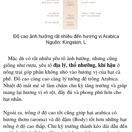
Độ cao ảnh hưởng rất nhiều đến hương vị Arabica
Nguồn: Kingston. L
Mặc dù có
rất nhiều yếu tố
ảnh hưởng, nhưng cũng
địa lý,
thổ nhưỡng
, khí hậu
giống như rượu, yếu tố
ở
nông trại góp phần không nhỏ vào
hương vị của
hạt cà
phê
. Đ
ộ cao
càng cao càng
lý tưởng để trồng Arabica.
Nhiệt độ
mát mẻ sẽ làm chậm
chu kỳ tăng trưởng
và giúp
mang lại
hương vị rõ rệt
,
đầy đủ
và
phong phú hơn
cho
hạt nhân
.
Ngoài ra, trồng ở độ cao tốt cũng giúp hạt arabica có
hương thơm (aroma) và độ đậm (Body) tốt hơn những hạt
trồng ở độ cao thấp. Chu kỳ trưởng thành kéo dài
dẫn đến