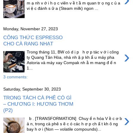
m ạ nh v ớ i h ọ c viên v ề t ầ m quan tr ọ ng c ủ a
vi ệ c đánh s ữ a (Steam milk) ngon ...
Monday, November 27, 2023
CÔNG THỨC ESPRESSO
CHO CÀ RANG NHẠT
›
Trong tháng 11, BW có d ị p h ợ p tác v ớ i công
ty Quang Tân Hòa, nhà nh ậ p kh ẩ u máy pha
Astoria và máy xay Compak nh ằ m mang đ ế n
1...
3 comments:
Saturday, September 30, 2023
TRONG TÁCH CÀ PHÊ CÓ GÌ
– CHƯƠNG I: HƯƠNG THƠM
(P2)
›
b . [TRANSFORMATION] Chuy ể n hóa V ề c ơ b
ả n, trong cà phê s ẽ c ó các h ợ p ch ấ t kh ô ng
bay h ơ i (Non — volatile compounds)...