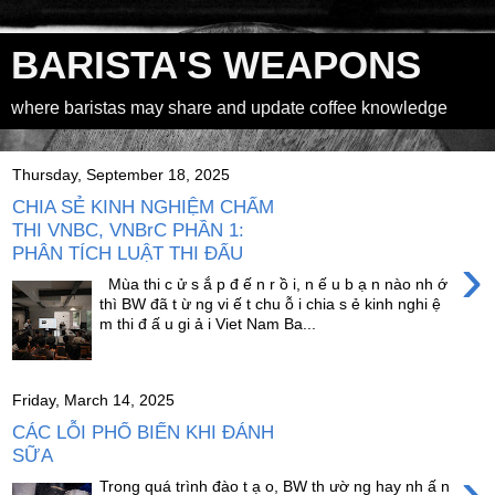
BARISTA'S WEAPONS
where baristas may share and update coffee knowledge
Thursday, September 18, 2025
CHIA SẺ KINH NGHIỆM CHẤM
THI VNBC, VNBrC PHẦN 1:
PHÂN TÍCH LUẬT THI ĐẤU
›
Mùa thi c ử s ắ p đ ế n r ồ i, n ế u b ạ n nào nh ớ
thì BW đã t ừ ng vi ế t chu ỗ i chia s ẻ kinh nghi ệ
m thi đ ấ u gi ả i Viet Nam Ba...
Friday, March 14, 2025
CÁC LỖI PHỔ BIẾN KHI ĐÁNH
SỮA
›
Trong quá trình đào t ạ o, BW th ườ ng hay nh ấ n