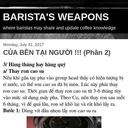
BARISTA'S WEAPONS
where baristas may share and update coffee knowledge
Monday, July 31, 2017
CỦA BỀN TẠI NGƯỜI !!! (Phần 2)
3/ Hàng tháng hay hàng quý
a/ Thay ron cao su
Nếu khi gắn tay pha vào group head thấy có hiện tượng bị
rỉ nước, có thể ron cao su đã bị mòn. Lúc này phải thay
ron cao su. Thời gian để thay ron cao su từ 3-6 tháng tùy
vào mức sử dụng máy pha. Theo Cọ, nên thay ron sau mỗi
6 tháng, vì để quá lâu, ron sẽ khô lại và rất khó lấy ra.
Bước 1:
Dùng vít đầu nhọn lấy ron cao su ra