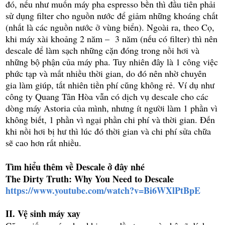
đó, nếu như muốn máy pha espresso bền thì đầu tiên phải
sử dụng filter cho nguồn nước để giảm những khoáng chất
(nhất là các nguồn nước ở vùng biển). Ngoài ra, theo Cọ,
khi máy xài khoảng 2 năm –
3 năm (nếu có filter) thì nên
descale để làm sạch những cặn đóng trong nồi hơi và
những bộ phận của máy pha. Tuy nhiên đây là 1 công việc
phức tạp và mất nhiều thời gian, do đó nên nhờ chuyên
gia làm giúp, tất nhiên tiền phí cũng không rẻ. Ví dụ như
công ty Quang Tân Hòa vẫn có dịch vụ descale cho các
dòng máy Astoria của mình, nhưng ít người làm 1 phần vì
không biết, 1 phần vì ngại phần chi phí và thời gian. Đến
khi nồi hơi bị hư thì lúc đó thời gian và chi phí sửa chữa
sẽ cao hơn rất nhiều.
Tìm hiểu thêm về Descale ở đây nhé
The Dirty Truth: Why You Need to Descale
https://www.youtube.com/watch?v=Bi6WXlPtBpE
II. Vệ sinh máy xay