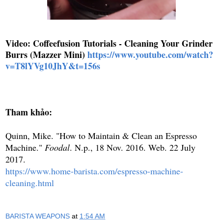
Video: Coffeefusion Tutorials - Cleaning Your Grinder
Burrs (Mazzer Mini)
https://www.youtube.com/watch?
v=T8lYVg10JhY&t=156s
Tham khảo:
Quinn, Mike. "How to Maintain & Clean an Espresso
Machine."
Foodal
. N.p., 18 Nov. 2016. Web. 22 July
2017.
https://www.home-barista.com/espresso-machine-
cleaning.html
BARISTA WEAPONS
at
1:54 AM