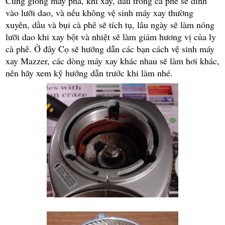
Cũng giống máy pha, khi xay, dầu trong cà phê sẽ dính
vào lưỡi dao, và nếu không vệ sinh máy xay thường
xuyên, dầu và bụi cà phê sẽ tích tụ, lâu ngày sẽ làm nóng
lưỡi dao khi xay bột và nhiệt sẽ làm giảm hương vị của ly
cà phê. Ở đây Cọ sẽ hướng dẫn các bạn cách vệ sinh máy
xay Mazzer, các dòng máy xay khác nhau sẽ làm hơi khác,
nên hãy xem kỹ hướng dẫn trước khi làm nhé.