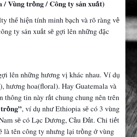
a / V
ù
ng tr
ng / C
ô
ng ty s
n xu
t)
ồ
ả
ấ
lty th
hi
n t
í
nh minh b
ch v
à
r
õ
r
à
ng v
ể
ệ
ạ
ề
c
ô
ng ty s
n xu
t s
g
i l
ê
n nh
ng
đ
c
ả
ấ
ẽ
ợ
ữ
ặ
g
i l
ê
n nh
ng h
ng v
kh
á
c nhau. Ví d
ợ
ữ
ươ
ị
ụ
), h
ng hoa(floral). Hay Guatemala v
à
ươ
n th
ô
ng tin n
à
y r
t chung chung n
ê
n tr
ê
n
ấ
tr
ng
”
, ví d
nh
Ethiopia s
c
ó
3 v
ù
ng
ồ
ụ
ư
ẽ
 Nam s
c
ó
L
c D
ng, C
u
Đ
t. Chi ti
t
ẽ
ạ
ươ
ầ
ấ
ế
l
à
t
ê
n c
ô
ng ty nh
ng l
i tr
ng
v
ù
ng
ẽ
ư
ạ
ồ
ở