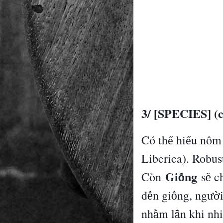
3/ [SPECIES] (
Có th
hi
u n
ô
m 
ể
ể
Liberica). Robus
Gi
ng
C
ò
n
s
ch
ố
ẽ
đ
n gi
ng, ng
ế
ố
ườ
nh
m l
n khi nhi
ầ
ẫ