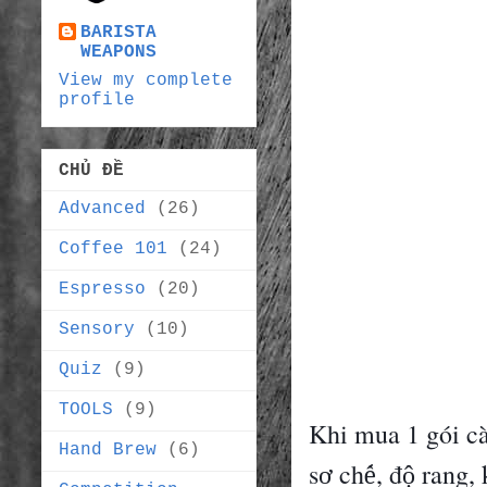
BARISTA
WEAPONS
View my complete
profile
CHỦ ĐỀ
Advanced
(26)
Coffee 101
(24)
Espresso
(20)
Sensory
(10)
Quiz
(9)
TOOLS
(9)
Khi mua 1 gói cà
Hand Brew
(6)
s
ch
,
đ
rang, 
ơ
ế
ộ