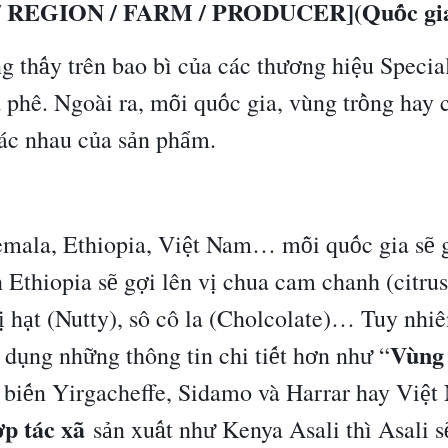
/ REGION / FARM / PRODUCER](Qu
c gi
ố
g th
y tr
ê
n bao b
ì
c
a c
á
c th
ng hi
u Specia
ấ
ủ
ươ
ệ
à
ph
ê
. Ngo
à
i ra, m
i qu
c gia, v
ù
ng tr
ng hay 
ỗ
ố
ồ
á
c nhau c
a s
n ph
m.
ủ
ả
ẩ
mala, Ethiopia, Vi
t Nam
…
m
i qu
c gia s
ệ
ỗ
ố
ẽ
n Ethiopia s
g
i l
ê
n v
chua cam chanh (citrus
ẽ
ợ
ị
h
t (Nutty), s
ô
c
ô
la (Cholcolate)
…
Tuy nhi
ê
ị
ạ
Vùng 
d
ng nh
ng th
ô
ng tin chi ti
t h
n nh
“
ụ
ữ
ế
ơ
ư
bi
n Yirgacheffe, Sidamo v
à
Harrar hay Vi
t
ế
ệ
p t
á
c x
ã
s
n xu
t nh
Kenya Asali th
ì
Asali s
ợ
ả
ấ
ư