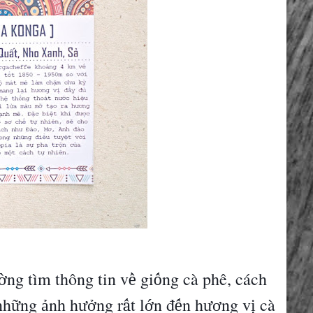
ng t
ì
m th
ô
ng tin v
gi
ng c
à
ph
ê
, cách
ờ
ề
ố
nh
ng
nh h
ng r
t l
n
đ
n h
ng v
c
à
ữ
ả
ưở
ấ
ớ
ế
ươ
ị