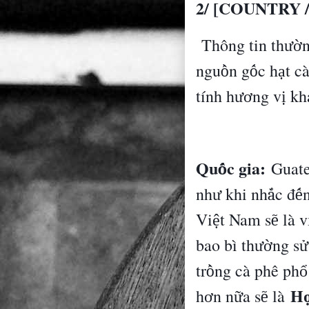
2/ [COUNTRY 
Thông tin th
n
ườ
ngu
n g
c h
t c
ồ
ố
ạ
t
í
nh h
ng v
kh
ươ
ị
Qu
c gia:
Guate
ố
nh
khi nh
c
đ
ư
ắ
ế
Vi
t Nam s
l
à
v
ệ
ẽ
bao b
ì
th
ng s
ườ
ử
tr
ng c
à
ph
ê
ph
ồ
ổ
H
h
n n
a s
l
à
ơ
ữ
ẽ