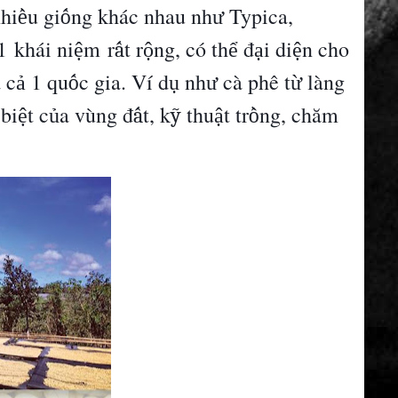
hi
u gi
ng kh
á
c nhau nh
Typica,
ề
ố
ư
1
kh
á
i ni
m
r
t r
ng, c
ó
th
đ
i di
n cho
ệ
ấ
ộ
ể
ạ
ệ
à
c
1 qu
c gia. V
í
d
nh
c
à
ph
ê
t
l
à
ng
ả
ố
ụ
ư
ừ
 bi
t c
a v
ù
ng
đ
t, k
thu
t tr
ng, ch
ă
m
ệ
ủ
ấ
ỹ
ậ
ồ