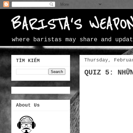
BARISTA'S WEAPO
where baristas may share and updat
Thursday, Februa
TÌM KIẾM
QUIZ 5: NHỮ
About Us