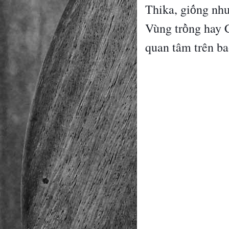
Thika, gi
ng nh
ố
V
ù
ng tr
ng hay 
ồ
quan t
â
m tr
ê
n ba