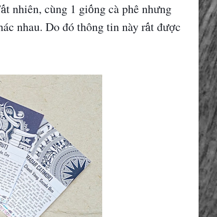
T
t nhi
ê
n, c
ù
ng 1 gi
ng c
à
ph
ê
nh
ng
ấ
ố
ư
h
á
c nhau. Do
đó
th
ô
ng tin n
à
y r
t
đ
c
ấ
ượ