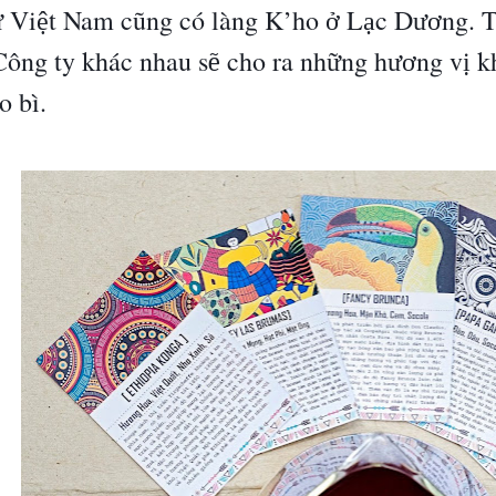
Vi
t Nam c
ũ
ng c
ó
l
à
ng K
’
ho
L
c D
ng. 
ư
ệ
ở
ạ
ươ
C
ô
ng ty kh
á
c nhau s
cho ra nh
ng h
ng v
k
ẽ
ữ
ươ
ị
o b
ì
.