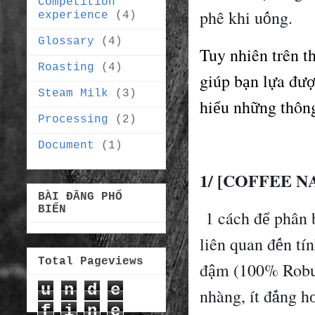
Competition
ph
ê
khi u
ng.
ố
experience
(4)
Glossary
(4)
Tuy nhiên trên t
Roasting
(4)
gi
ú
p b
n l
a
đ
ạ
ự
ư
Steam Milk
(3)
hi
u nh
ng th
ô
n
ể
ữ
Processing
(2)
Document
(1)
1/ [COFFEE NA
BÀI ĐĂNG PHỔ
BIẾN
1 cách đ
ph
â
n 
ể
li
ê
n quan
đ
n t
í
n
ế
Total Pageviews
đ
m (100% Robu
ậ
u
n
d
e
nh
à
ng,
í
t
đ
ng h
ắ
f
i
n
e