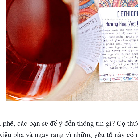
 phê, các b
n s
đ
ý
đ
n th
ô
ng tin g
ì
? C
th
ạ
ẽ
ể
ế
ọ
ư
ki
u pha v
à
ng
à
y rang v
ì
nh
ng y
u t
n
à
y c
ó
ể
ữ
ế
ố