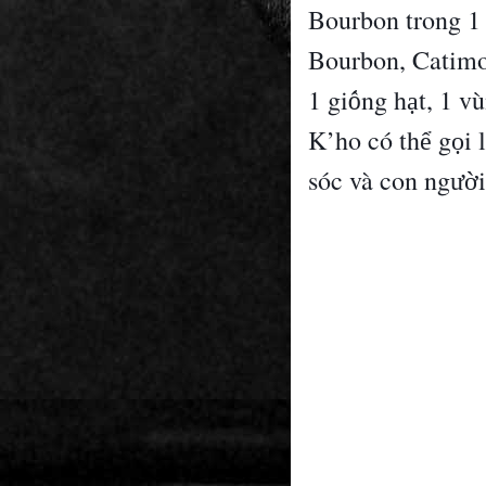
Bourbon trong 1
Bourbon, Catimo
1 gi
ng h
t, 1 v
ù
ố
ạ
K
’
ho c
ó
th
g
i l
ể
ọ
s
ó
c v
à
con ng
ườ