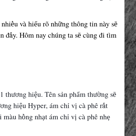
t nhi
u v
à
hi
u r
õ
nh
ng th
ô
ng tin n
à
y s
ề
ể
ữ
ẽ
n
đ
y. H
ô
m nay ch
ú
ng ta s
c
ù
ng
đ
i t
ì
m
ọ
ấ
ẽ
1 th
ng hi
u. T
ê
n s
n ph
m th
ng s
ươ
ệ
ả
ẩ
ườ
ẽ
ng hi
u Hyper,
á
m ch
v
c
à
ph
ê
r
t
ươ
ệ
ỉ
ị
ấ
i m
à
u h
ng nh
t
á
m ch
v
c
à
ph
ê
nh
ồ
ạ
ỉ
ị
ẹ