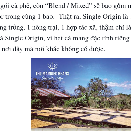
 g
ó
i c
à
ph
ê
, c
ò
n
“
Blend / Mixed
”
s
bao g
m n
ẽ
ồ
r trong c
ù
ng 1 bao.
Th
t ra, Single Origin l
à
ậ
ng tr
ng, 1 n
ô
ng tr
i, 1 h
p t
á
c x
ã
, th
m ch
í
l
ồ
ạ
ợ
ậ
à
Single Origin, v
ì
h
t c
à
mang
đ
c t
í
nh ri
ê
ng
ạ
ặ
i n
i
đâ
y m
à
n
i kh
á
c kh
ô
ng c
ó
đ
c.
ơ
ơ
ượ