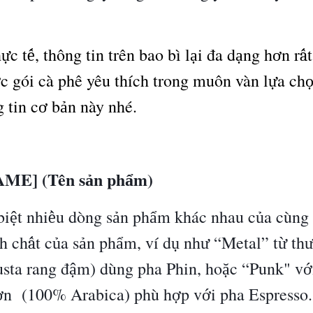
h
c t
, th
ô
ng tin tr
ê
n bao b
ì
l
i
đ
a d
ng h
n r
ự
ế
ạ
ạ
ơ
ấ
c g
ó
i c
à
ph
ê
y
ê
u th
í
ch trong mu
ô
n v
à
n l
a ch
ợ
ự
g tin c
b
n n
à
y nh
é
.
ơ
ả
ME] (Tên s
n ph
m)
ả
ẩ
bi
t nhi
u d
ò
ng s
n ph
m kh
á
c nhau c
a c
ù
ng 
ệ
ề
ả
ẩ
ủ
h ch
t c
a s
n ph
m, v
í
d
nh
“
Metal
”
t
th
ấ
ủ
ả
ẩ
ụ
ư
ừ
sta rang
đ
m) d
ù
ng pha Phin, ho
c
“
Punk" v
ậ
ặ
ớ
n
(100% Arabica) ph
ù
h
p v
i pha Espresso.
ơ
ợ
ớ