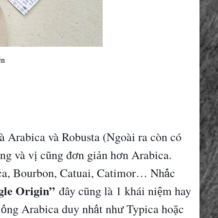
ến
à
Arabica v
à
Robusta (Ngo
à
i ra c
ò
n c
ó
ng v
à
v
c
ũ
ng
đ
n gi
n h
n Arabica.
ị
ơ
ả
ơ
a, Bourbon, Catuai, Catimor
…
Nh
c
ắ
gle Origin”
đây cũng là 1 khái ni
m hay
ệ
i
ng Arabica duy nh
t nh
Typica ho
c
ố
ấ
ư
ặ