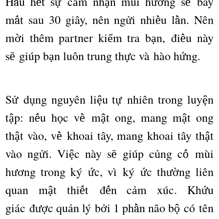
H
u h
t s
c
m nh
n m
ù
i h
ng s
bay
ầ
ế
ự
ả
ậ
ươ
ẽ
m
t sau 30 gi
â
y, n
ê
n ng
i nhi
u l
n. N
ê
n
ấ
ử
ề
ầ
m
i th
ê
m partner ki
m tra b
n,
đ
i
u n
à
y
ờ
ể
ạ
ề
s
gi
ú
p b
n lu
ô
n trung th
c v
à
h
à
o h
ng.
ẽ
ạ
ự
ứ
S
d
ng nguy
ê
n li
u t
nhi
ê
n trong luy
n
ử
ụ
ệ
ự
ệ
t
p: n
u h
c v
m
t ong, mang m
t ong
ậ
ế
ọ
ề
ậ
ậ
th
t v
à
o, v
khoai t
â
y, mang khoai t
â
y th
t
ậ
ề
ậ
v
à
o ng
i. Vi
c n
à
y s
gi
ú
p c
ng c
m
ù
i
ử
ệ
ẽ
ủ
ố
h
ng trong k
ý
c, v
ì
k
ý
c th
ng li
ê
n
ươ
ứ
ứ
ườ
quan m
t thi
t
đ
n c
m x
ú
c. Kh
u
ậ
ế
ế
ả
ứ
gi
á
c
đ
c qu
n lý b
i 1 ph
n n
ã
o b
c
ó
t
ê
n
ượ
ả
ở
ầ
ộ