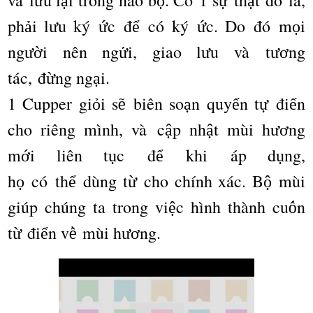
v
à
l
u l
i trong n
ã
o b
. C
ó
1 s
th
t
đó
l
à
,
ư
ạ
ộ
ự
ậ
ph
i l
u ký
c
đ
c
ó
k
ý
c. Do
đó
m
i
ả
ư
ứ
ể
ứ
ọ
ng
i n
ê
n ng
i, giao l
u v
à
t
ng
ườ
ử
ư
ươ
t
á
c,
đ
ng ng
i.
ừ
ạ
1 Cupper gi
i s
bi
ê
n so
n quy
n t
đ
i
n
ỏ
ẽ
ạ
ể
ự
ể
cho ri
ê
ng m
ì
nh, v
à
c
p nh
t m
ù
i h
ng
ậ
ậ
ươ
m
i li
ê
n t
c
đ
khi
á
p d
ng,
ớ
ụ
ể
ụ
h
c
ó
th
d
ù
ng t
cho ch
í
nh x
á
c. B
m
ù
i
ọ
ể
ừ
ộ
gi
ú
p ch
ú
ng ta trong vi
c h
ì
nh thành cu
n
ệ
ố
t
đ
i
n v
m
ù
i h
ng.
ừ
ể
ề
ươ