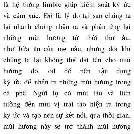
l
à
h
th
ng limbic gi
ú
p ki
m so
á
t k
ý
c
ệ
ố
ể
ứ
v
à
c
m x
ú
c.
Đó
l
à
l
ý
do t
i sao ch
ú
ng ta
ả
ạ
l
i nhanh ch
ó
ng nh
n ra v
à
ph
n
ng l
i
ạ
ậ
ả
ứ
ạ
nh
ng m
ù
i h
ng t
th
i th
u,
ữ
ươ
ừ
ờ
ơ
ấ
nh
b
a
ă
n c
a m
n
u, nh
ng
đô
i khi
ư
ử
ủ
ẹ
ấ
ư
ch
ú
ng ta l
i kh
ô
ng th
đ
t t
ê
n cho m
ù
i
ạ
ể
ặ
h
ng
đó
, od
đó
n
ê
n t
n d
ng
ươ
ậ
ụ
k
ý
c
đ
nh
n ra nh
ng m
ù
i h
ng trong
ứ
ể
ậ
ữ
ươ
c
à
ph
ê
. Ng
i l
c
ó
m
ù
i t
á
o v
à
li
ê
n
ử
ọ
t
ng
đ
n m
ù
i v
tr
á
i t
á
o hi
n ra trong
ườ
ế
ị
ệ
k
ý
c v
à
t
o n
ê
n s
k
t n
i, qua th
i gian,
ứ
ạ
ự
ế
ố
ờ
m
ù
i h
ng n
à
y s
tr
th
à
nh m
ù
i h
ng
ươ
ẽ
ở
ươ