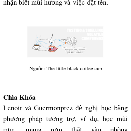
nh
n bi
t m
ù
i h
ng v
à
vi
c
đ
t t
ê
n.
ậ
ế
ươ
ệ
ặ
Nguồ
n: The little black coffee cup
Chìa Khóa
Lenoir và Guermonprez đ
ngh
h
c b
ng
ề
ị
ọ
ằ
ph
ng ph
á
p t
ng tr
, v
í
d
, h
c m
ù
i
ươ
ươ
ợ
ụ
ọ
r
m, mang r
m th
t v
à
o phòng
ơ
ơ
ậ