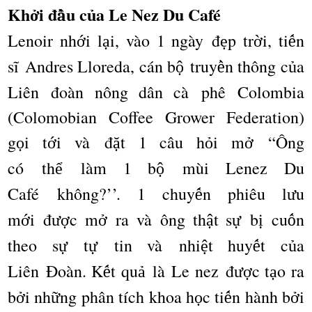
Kh
i
đ
u c
a Le Nez Du Caf
é
ở
ầ
ủ
Lenoir nh
i l
i, v
à
o 1 ng
à
y
đ
p tr
i, ti
n
ớ
ạ
ẹ
ờ
ế
s
ĩ
Andres Lloreda, c
á
n b
truy
n th
ô
ng c
a
ộ
ề
ủ
Li
ê
n đoàn nông dân cà phê Colombia
(Colomobian Coffee Grower Federation)
g
i t
i v
à đ
t 1 c
â
u h
i m
“Ô
ng
ọ
ớ
ặ
ỏ
ở
c
ó
th
l
à
m 1 b
m
ù
i Lenez Du
ể
ộ
Caf
é
kh
ô
ng?
’’
. 1 chuy
n phi
ê
u l
u
ế
ư
m
i
đ
c m
ra v
à ô
ng th
t s
b
cu
n
ớ
ượ
ở
ậ
ự
ị
ố
theo s
t
tin v
à
nhi
t huy
t c
a
ự
ự
ệ
ế
ủ
Li
ê
n
Đ
o
à
n. K
t qu
là Le nez đ
c t
o ra
ế
ả
ượ
ạ
b
i nh
ng ph
â
n t
í
ch khoa h
c ti
n h
à
nh b
i
ở
ữ
ọ
ế
ở