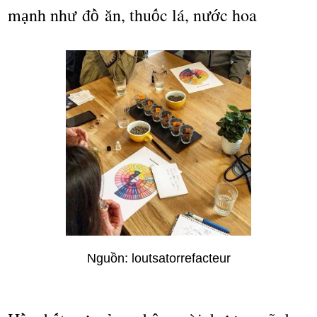
m
nh nh
đ
ă
n, thu
c l
á
, n
c hoa
ạ
ư
ồ
ố
ướ
Nguồ
n: loutsatorrefacteur