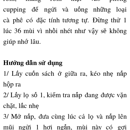
cupping đ
ng
i v
à
u
ng nh
ng lo
i
ể
ử
ố
ữ
ạ
c
à
ph
ê
c
ó đ
c t
í
nh t
ng t
.
Đ
ng th
1
ặ
ươ
ự
ừ
ử
l
ú
c 36 m
ù
i v
ì
nh
i nh
é
t nh
v
y s
kh
ô
ng
ồ
ư
ậ
ẽ
gi
ú
p nh
l
â
u.
ớ
H
ng d
n s
d
ng
ướ
ẫ
ử
ụ
1/ L
y cu
n s
á
ch
gi
a ra, k
é
o nh
n
p
ấ
ố
ở
ữ
ẹ
ắ
h
p ra
ộ
2/ L
y l
s
1, ki
m tra n
p
đ
ang
đ
c v
n
ấ
ọ
ố
ể
ắ
ượ
ặ
ch
t, l
c nh
ặ
ắ
ẹ
3/ M
n
p,
đ
a c
ù
ng l
ú
c c
l
v
à
n
p l
ê
n
ở
ắ
ư
ả
ọ
ắ
m
ũ
i ng
i 1 h
i ng
n, m
ù
i n
à
y c
ó
g
i
ử
ơ
ắ
ợ