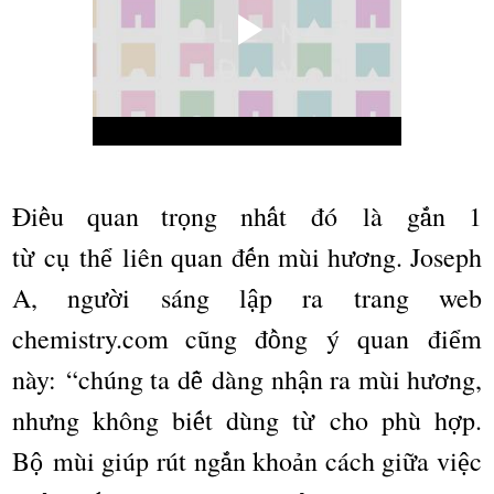
Đi
u quan tr
ng nh
t
đó
l
à
g
n 1
ề
ọ
ấ
ắ
t
c
th
li
ê
n quan
đ
n m
ù
i h
ng. Joseph
ừ
ụ
ể
ế
ươ
A, ng
i s
á
ng l
p ra trang web
ườ
ậ
chemistry.com cũng đ
ng
ý
quan
đ
i
m
ồ
ể
n
à
y:
“
ch
ú
ng ta d
d
à
ng nh
n ra m
ù
i h
ng,
ễ
ậ
ươ
nh
ng kh
ô
ng bi
t d
ù
ng t
cho ph
ù
h
p.
ư
ế
ừ
ợ
B
m
ù
i gi
ú
p r
ú
t ng
n kho
n c
á
ch gi
a vi
c
ộ
ắ
ả
ữ
ệ