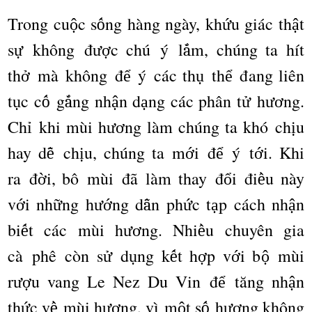
Trong cu
c s
ng h
à
ng ng
à
y, kh
u gi
á
c th
t
ộ
ố
ứ
ậ
s
không đ
c ch
ú ý
l
m, ch
ú
ng ta h
í
t
ự
ượ
ắ
th
m
à
kh
ô
ng
đ
ý
c
á
c th
th
đ
ang li
ê
n
ở
ể
ụ
ể
t
c c
g
ng nh
n d
ng c
á
c ph
â
n t
h
ng.
ụ
ố
ắ
ậ
ạ
ử
ươ
Ch
khi m
ù
i h
ng l
à
m ch
ú
ng ta kh
ó
ch
u
ỉ
ươ
ị
hay d
ch
u, ch
ú
ng ta m
i
đ
ý
t
i. Khi
ễ
ị
ớ
ể
ớ
ra
đ
i, b
ô
m
ù
i
đã
l
à
m thay
đ
i
đ
i
u n
à
y
ờ
ổ
ề
v
i nh
ng h
ng d
n ph
c t
p c
á
ch nh
n
ớ
ữ
ướ
ẫ
ứ
ạ
ậ
bi
t c
á
c m
ù
i h
ng. Nhi
u chuy
ê
n gia
ế
ươ
ề
c
à
ph
ê
c
ò
n s
d
ng k
t h
p v
i b
m
ù
i
ử
ụ
ế
ợ
ớ
ộ
r
u vang Le Nez Du Vin
đ
t
ă
ng nh
n
ượ
ể
ậ
th
c v
m
ù
i h
ng, v
ì
m
t s
h
ng kh
ô
ng
ứ
ề
ươ
ộ
ố
ươ