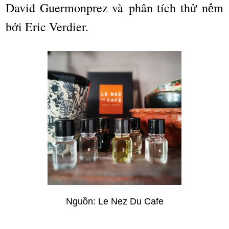
David Guermonprez v
à
ph
â
n t
í
ch th
n
m
ử
ế
b
i Eric Verdier.
ở
Ngu
ồ
n: Le Nez Du Cafe