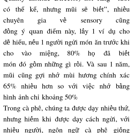
c
ó
th
k
, nh
ng m
ũ
i s
bi
t
”
, nhi
u
ể
ể
ư
ẽ
ế
ề
chuy
ê
n gia v
sensory c
ũ
ng
ề
đ
ng
ý
quan
đ
i
m n
à
y, l
y 1 v
í
d
cho
ồ
ể
ấ
ụ
d
hi
u, n
u 1 ng
i ng
i m
ó
n
ă
n tr
c khi
ễ
ể
ế
ườ
ử
ướ
cho v
à
o mi
ng, 80% h
đã
bi
t
ệ
ọ
ế
m
ó
n
đó
g
m nh
ng g
ì
r
i. V
à
sau 1 n
ă
m,
ồ
ữ
ồ
m
ũ
i c
ũ
ng g
i nh
m
ù
i h
ng ch
í
nh x
á
c
ợ
ớ
ươ
65% nhi
u h
n so v
i vi
c nh
b
ng
ề
ơ
ớ
ệ
ớ
ằ
h
ì
nh
nh ch
kho
ng 50%
ả
ỉ
ả
Trong c
à
ph
ê
, ch
ú
ng ta
đ
c d
y nhi
u th
,
ượ
ạ
ề
ứ
nh
ng hi
m khi
đ
c d
y c
á
ch ng
i, v
i
ư
ế
ượ
ạ
ử
ớ
nhi
u ng
i, ng
ô
n ng
c
à
phê gi
ng
ề
ườ
ữ
ố