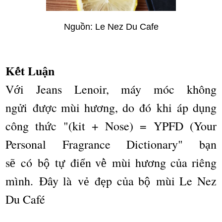
Nguồ
n: Le Nez Du Cafe
K
t Lu
n
ế
ậ
V
i Jeans Lenoir, m
á
y m
ó
c kh
ô
ng
ớ
ng
i
đ
c m
ù
i h
ng, do
đó
khi
á
p d
ng
ử
ượ
ươ
ụ
c
ô
ng th
c "(kit + Nose) = YPFD (Your
ứ
Personal Fragrance Dictionary" b
n
ạ
s
c
ó
b
t
đ
i
n v
m
ù
i h
ng c
a ri
ê
ng
ẽ
ộ
ự
ể
ề
ươ
ủ
m
ì
nh.
Đâ
y l
à
v
đ
p c
a b
m
ù
i Le Nez
ẻ
ẹ
ủ
ộ
Du Caf
é