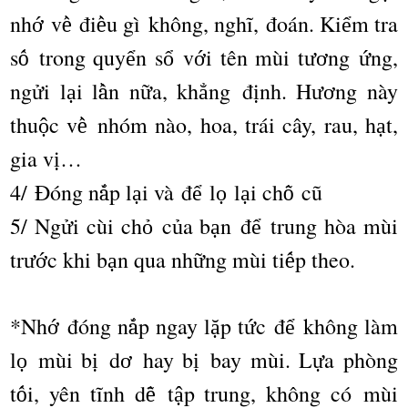
nh
v
đ
i
u g
ì
kh
ô
ng, ngh
ĩ
,
đ
o
á
n. Ki
m tra
ớ
ề
ề
ể
s
trong quy
n s
v
i t
ê
n m
ù
i t
ng
ng,
ố
ể
ổ
ớ
ươ
ứ
ng
i l
i l
n n
a, kh
ng
đ
nh. H
ng n
à
y
ử
ạ
ầ
ữ
ẳ
ị
ươ
thu
c v
nh
ó
m n
à
o, hoa, tr
á
i c
â
y, rau, h
t,
ộ
ề
ạ
gia v
…
ị
4/ Đóng n
p l
i v
à đ
l
l
i ch
c
ũ
ắ
ạ
ể
ọ
ạ
ỗ
5/ Ng
i c
ù
i ch
c
a b
n
đ
trung h
ò
a m
ù
i
ử
ỏ
ủ
ạ
ể
tr
c khi b
n qua nh
ng m
ù
i ti
p theo.
ướ
ạ
ữ
ế
*Nh
đó
ng n
p ngay l
p t
c
đ
kh
ô
ng l
à
m
ớ
ắ
ặ
ứ
ể
l
m
ù
i b
d
hay b
bay m
ù
i. L
a ph
ò
ng
ọ
ị
ơ
ị
ự
t
i, y
ê
n t
ĩ
nh d
t
p trung, kh
ô
ng c
ó
m
ù
i
ố
ễ
ậ