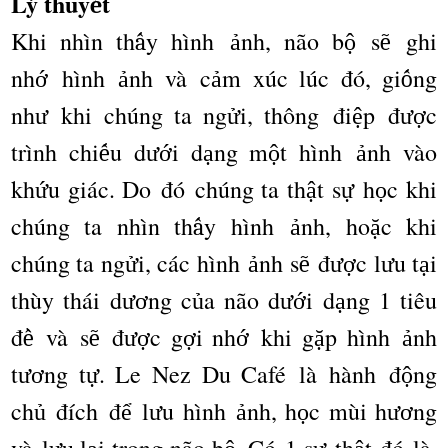
Lý thuy
t
ế
Khi nhìn th
y h
ì
nh
nh, n
ã
o b
s
ghi
ấ
ả
ộ
ẽ
nh
h
ì
nh
nh v
à
c
m x
ú
c l
ú
c
đó
, gi
ng
ớ
ả
ả
ố
nh
khi ch
ú
ng ta ng
i, th
ô
ng
đ
i
p
đ
c
ư
ử
ệ
ượ
tr
ì
nh chi
u d
i d
ng m
t h
ì
nh
nh v
à
o
ế
ướ
ạ
ộ
ả
kh
u gi
á
c. Do
đó
ch
ú
ng ta th
t s
h
c khi
ứ
ậ
ự
ọ
ch
ú
ng ta nh
ì
n th
y h
ì
nh
nh, ho
c khi
ấ
ả
ặ
chúng ta ng
i, c
á
c h
ì
nh
nh s
đ
c l
u t
i
ử
ả
ẽ
ượ
ư
ạ
th
ù
y th
á
i d
ng c
a n
ã
o d
i d
ng 1 ti
ê
u
ươ
ủ
ướ
ạ
đ
v
à
s
đ
c g
i nh
khi g
p h
ì
nh
nh
ề
ẽ
ượ
ợ
ớ
ặ
ả
t
ng t
. Le Nez Du Caf
é
l
à
h
à
nh
đ
ng
ươ
ự
ộ
ch
đí
ch
đ
l
u h
ì
nh
nh, h
c m
ù
i h
ng
ủ
ể
ư
ả
ọ
ươ