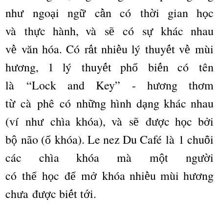
nh
ngo
i ng
c
n c
ó
th
i gian h
c
ư
ạ
ữ
ầ
ờ
ọ
v
à
th
c h
à
nh, v
à
s
c
ó
s
kh
á
c nhau
ự
ẽ
ự
v
v
ă
n h
ó
a. C
ó
r
t nhi
u l
ý
thuy
t v
m
ù
i
ề
ấ
ề
ế
ề
h
ng, 1 l
ý
thuy
t ph
bi
n c
ó
t
ê
n
ươ
ế
ổ
ế
l
à “
Lock and Key
”
- h
ng th
m
ươ
ơ
t
c
à
ph
ê
c
ó
nh
ng h
ì
nh d
ng kh
á
c nhau
ừ
ữ
ạ
(v
í
nh
ch
ì
a kh
ó
a), v
à
s
đ
c h
c b
i
ư
ẽ
ượ
ọ
ở
b
n
ã
o (
kh
ó
a). Le nez Du Caf
é
l
à
1 chu
i
ộ
ổ
ỗ
c
á
c ch
ì
a kh
ó
a m
à
m
t ng
i
ộ
ườ
c
ó
th
h
c
đ
m
kh
ó
a nhi
u m
ù
i h
ng
ể
ọ
ể
ở
ề
ươ
ch
a
đ
c bi
t t
i.
ư
ượ
ế
ớ