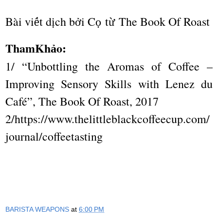
Bài vi
t d
ch b
i C
t
The Book Of Roast
ế
ị
ở
ọ
ừ
ThamKh
o:
ả
1/ “Unbottling the Aromas of Coffee –
Improving Sensory Skills with Lenez du
Café”, The Book Of Roast, 2017
2/https://www.thelittleblackcoffeecup.com/
journal/coffeetasting
BARISTA WEAPONS
at
6:00 PM