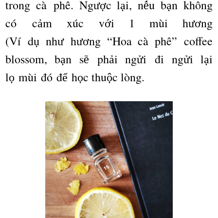
trong c
à
ph
ê
. Ng
c l
i, n
u b
n kh
ô
ng
ượ
ạ
ế
ạ
c
ó
c
m x
ú
c v
i 1 m
ù
i h
ng
ả
ớ
ươ
(V
í
d
nh
h
ng
“
Hoa c
à
ph
ê”
coffee
ụ
ư
ươ
blossom, b
n s
ph
i ng
i
đ
i ng
i l
i
ạ
ẽ
ả
ử
ử
ạ
l
m
ù
i
đó đ
h
c thu
c l
ò
ng.
ọ
ể
ọ
ộ