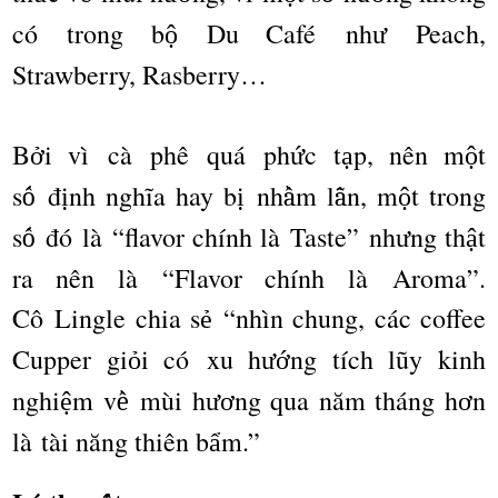
c
ó
trong b
Du Caf
é
nh
Peach,
ộ
ư
Strawberry, Rasberry
…
B
i v
ì
c
à
ph
ê
qu
á
ph
c t
p, n
ê
n m
t
ở
ứ
ạ
ộ
s
đ
nh ngh
ĩ
a hay b
nh
m l
n, m
t trong
ố
ị
ị
ầ
ẫ
ộ
s
đó
l
à “
flavor ch
í
nh l
à
Taste
”
nh
ng th
t
ố
ư
ậ
ra n
ê
n l
à “
Flavor ch
í
nh l
à
Aroma
”
.
C
ô
Lingle chia s
“
nh
ì
n chung, c
á
c coffee
ẻ
Cupper gi
i c
ó
xu h
ng t
í
ch l
ũ
y kinh
ỏ
ướ
nghi
m v
m
ù
i h
ng qua n
ă
m th
á
ng h
n
ệ
ề
ươ
ơ
l
à
t
à
i n
ă
ng thiên b
m.
”
ẩ