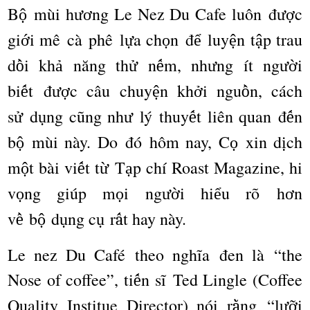
B
m
ù
i h
ng Le Nez Du Cafe lu
ô
n
đ
c
ộ
ươ
ượ
gi
i m
ê
c
à
ph
ê
l
a ch
n
đ
luy
n t
p trau
ớ
ự
ọ
ể
ệ
ậ
d
i kh
n
ă
ng th
n
m, nh
ng
í
t ng
i
ồ
ả
ử
ế
ư
ườ
bi
t
đ
c c
â
u chuy
n kh
i ngu
n, cách
ế
ượ
ệ
ở
ồ
s
d
ng c
ũ
ng nh
l
ý
thuy
t li
ê
n quan
đ
n
ử
ụ
ư
ế
ế
b
m
ù
i n
à
y. Do
đó
h
ô
m nay, C
xin d
ch
ộ
ọ
ị
m
t b
à
i vi
t t
T
p ch
í
Roast Magazine, hi
ộ
ế
ừ
ạ
v
ng gi
ú
p m
i ng
i hi
u r
õ
h
n
ọ
ọ
ườ
ể
ơ
v
b
d
ng c
r
t hay n
à
y.
ề
ộ
ụ
ụ
ấ
Le nez Du Café theo nghĩa đen là “the
Nose of coffee”, ti
n s
ĩ
Ted Lingle (Coffee
ế
Quality Institue Director) n
ó
i r
ng
“
l
i
ằ
ưỡ