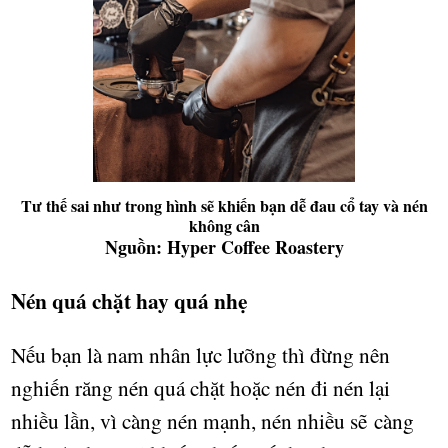
Tư thế sai như trong hình sẽ khiến bạn dễ đau cổ tay và nén
không cân
Nguồn: Hyper Coffee Roastery
Nén quá ch
ặ
t hay quá nh
ẹ
N
ế
u b
ạ
n là nam nhân l
ự
c l
ưỡ
ng thì đ
ừ
ng nên
nghi
ế
n răng nén quá ch
ặ
t ho
ặ
c nén đi nén l
ạ
i
nhi
ề
u l
ầ
n, vì càng nén m
ạ
nh, nén nhi
ề
u s
ẽ
càng