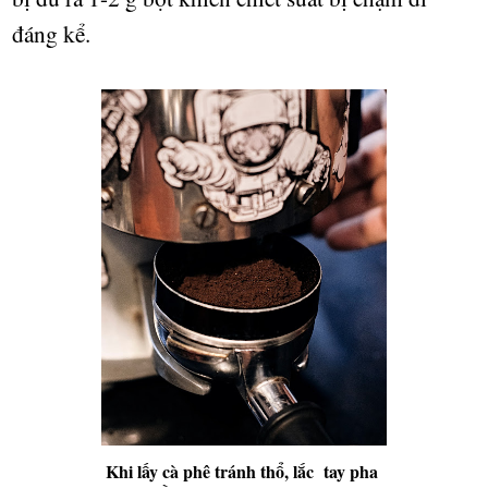
đáng k
ể
.
Khi lấy cà phê tránh thổ, lắc tay pha