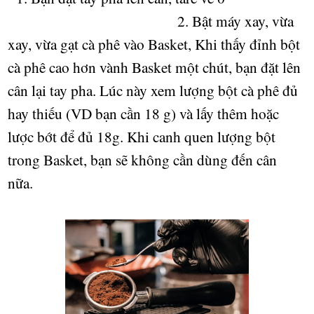
2. B
ậ
t máy xay, v
ừ
a
xay, v
ừ
a g
ạ
t cà phê vào Basket, Khi th
ấ
y đ
ỉ
nh b
ộ
t
cà phê cao h
ơ
n vành Basket m
ột chút
, b
ạ
n đ
ặ
t lên
cân l
ạ
i tay pha. Lúc này xem l
ượ
ng b
ộ
t cà phê đ
ủ
hay thi
ế
u (VD b
ạ
n c
ầ
n 18 g) và l
ấ
y thêm ho
ặ
c
l
ượ
c b
ớ
t đ
ể
đ
ủ
18g. Khi canh quen l
ượ
ng b
ộ
t
trong Basket, b
ạ
n s
ẽ
không c
ầ
n dùng đ
ế
n cân
n
ữ
a.