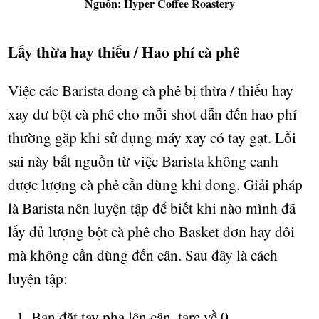
Nguồn: Hyper Coffee Roastery
L
ấ
y th
ừ
a hay thi
ế
u / Hao phí cà phê
Vi
ệ
c các Barista đong cà phê b
ị
th
ừ
a / thi
ế
u hay
xay d
ư
b
ộ
t cà phê cho m
ỗ
i shot d
ẫ
n đ
ế
n hao phí
th
ườ
ng g
ặ
p khi s
ử
d
ụ
ng máy xay có tay g
ạ
t. L
ỗ
i
sai này b
ắ
t ngu
ồ
n t
ừ
vi
ệ
c Barista không canh
đ
ượ
c l
ượ
ng cà phê c
ầ
n dùng khi đong. Gi
ả
i pháp
là Barista nên luy
ệ
n t
ậ
p đ
ể
bi
ế
t khi nào mình đã
l
ấ
y đ
ủ
l
ượ
ng b
ộ
t cà phê cho Basket đ
ơ
n hay đôi
mà không c
ầ
n dùng đ
ế
n cân. Sau đây là cách
luy
ệ
n t
ậ
p:
1. B
ạ
n đ
ặt
tay pha lên c
ân
, tare v
ề
0