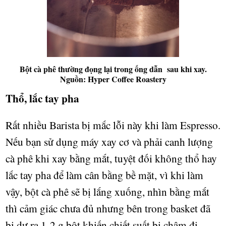
Bột cà phê thường đọng lại trong ống dẫn sau khi xay.
Nguồn: Hyper Coffee Roastery
Th
ổ
, l
ắ
c
tay pha
R
ấ
t nhi
ề
u Barista b
ị
m
ắ
c l
ỗ
i này khi làm Espresso.
N
ế
u b
ạ
n s
ử
d
ụ
ng máy xay c
ơ
v
à ph
ả
i
canh l
ượ
ng
cà phê khi xay b
ằ
ng m
ắ
t, tuy
ệ
t đ
ố
i không th
ổ
hay
l
ắ
c
tay pha đ
ể
làm cân b
ằ
ng b
ề
m
ặ
t, vì khi làm
v
ậ
y, b
ộ
t cà phê s
ẽ
b
ị
l
ắ
ng xu
ố
ng, nhìn b
ằ
ng m
ắ
t
thì c
ả
m giác ch
ư
a
đ
ủ
nh
ư
ng bên trong basket đã
b
ị
d
ư
ra 1-2 g b
ộ
t khi
ế
n chi
ế
t su
ấ
t b
ị
ch
ậ
m đi