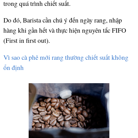
trong quá trình chi
ế
t su
ấ
t.
Do đó, Barista c
ầ
n chú ý đ
ế
n ngày rang, nh
ậ
p
hàng khi g
ầ
n h
ế
t và th
ự
c hi
ệ
n nguyên t
ắ
c FIFO
(First in first out).
Vì sao cà phê mới rang thường chiết suất không
ổn định