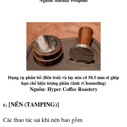
Nguồn: Barista Weapons
Dụng cụ phân bố (Bên trái) và tay nén cỡ 58.5 mm sẽ giúp
hạn chế hiện tượng phân rãnh (Channeling)
Nguồn: Hyper Coffee Roastery
c. [NÉN (TAMPING)]
Các thao tác sai khi nén bao g
ồ
m