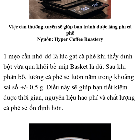
Việc cân thường xuyên sẽ giúp bạn tránh được lãng phí cà
phê
Nguồn: Hyper Coffee Roastery
1 m
ẹ
o c
ầ
n nh
ớ
đó là lúc g
ạ
t cà phê khi th
ấ
y đ
ỉ
nh
b
ộ
t v
ừ
a qua kh
ỏ
i b
ề
m
ặ
t Basket là đ
ủ
. Sau khi
phân b
ố
, l
ượ
ng cà phê s
ẽ
luôn n
ằ
m trong kho
ả
ng
sai s
ố
+/- 0,5 g. Đi
ề
u này s
ẽ
giúp b
ạ
n ti
ế
t ki
ệ
m
đ
ượ
c th
ờ
i gian, nguyên li
ệ
u hao phí và ch
ấ
t l
ượ
ng
cà phê s
ẽ
ổ
n đ
ị
nh h
ơ
n.