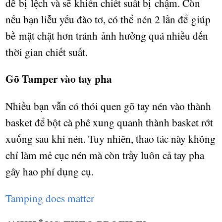
d
ễ
b
ị
l
ệ
ch và s
ẽ
khi
ế
n chi
ế
t su
ấ
t b
ị
ch
ậ
m. Còn
n
ế
u b
ạ
n li
ễ
u y
ế
u đào t
ơ
, có th
ể
nén 2 l
ầ
n đ
ể
giúp
b
ề
m
ặ
t ch
ặ
t h
ơ
n tránh
ả
nh h
ưở
ng quá nhi
ề
u đ
ế
n
th
ờ
i gian chi
ế
t su
ấ
t.
G
õ
Tamper vào tay pha
Nhi
ề
u b
ạ
n v
ẫ
n có thói quen gõ tay nén vào thành
basket đ
ể
b
ộ
t cà phê xung quanh thành basket r
ớ
t
xu
ố
ng sau khi nén. Tuy nhiên, thao tác này không
ch
ỉ
làm m
ẻ
c
ụ
c nén mà còn tr
ầ
y luôn c
ả
tay pha
gây hao phí d
ụ
ng c
ụ
.
Tamping does matter