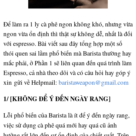
Đ
ể
làm ra 1 ly cà phê ngon không khó, nh
ư
ng v
ừ
a
ngon v
ừ
a
ổ
n đ
ị
nh thì th
ậ
t s
ự
không dễ, nh
ấ
t là đ
ố
i
v
ớ
i espresso. Bài vi
ế
t sau đây t
ổ
ng h
ợ
p m
ộ
t s
ố
thói quen sai l
ầ
m ph
ổ
bi
ế
n mà Barista th
ườ
ng hay
m
ắ
c ph
ả
i,
ở
Ph
ầ
n 1 sẽ liên quan đ
ế
n quá trình làm
Espresso, c
ả
nhà theo dõi và có câu h
ỏ
i hay góp ý
xin
g
ử
i v
ề
Helpmail:
baristaweapon@gmail.com
1/ [KHÔNG Đ
Ể Ý ĐẾN NGÀY RANG
]
L
ỗ
i ph
ổ
bi
ế
n c
ủ
a Barista là ít đ
ể
ý đ
ế
n ngày rang,
vi
ệ
c s
ử
d
ụ
ng cà phê quá m
ớ
i hay quá cũ
ả
nh
h
ưở
ng r
ấ
t l
ớ
n đ
ế
n s
ự
ổ
n đ
ị
nh c
ủ
a chi
ế
t su
ấ
t. Trên