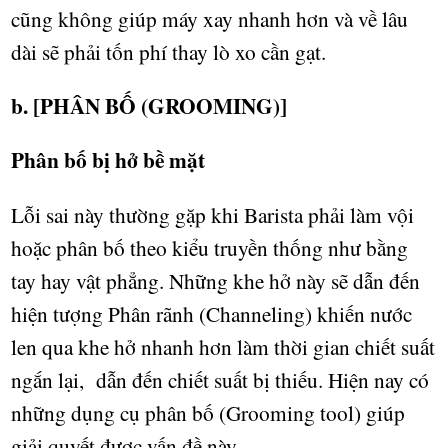
cũng không giúp máy xay nhanh h
ơ
n và v
ề
lâu
dài s
ẽ
ph
ả
i t
ố
n phí thay lò xo c
ầ
n g
ạ
t.
b. [PHÂN B
Ố (GROOMING)]
Phân b
ố
b
ị
h
ở
b
ề
m
ặ
t
L
ỗ
i sai này th
ườ
ng g
ặ
p khi Barista ph
ả
i làm v
ộ
i
ho
ặ
c phân b
ố
theo ki
ể
u truy
ề
n th
ố
ng nh
ư
b
ằ
ng
tay hay v
ậ
t ph
ẳ
ng. Nh
ữ
ng khe h
ở
này s
ẽ
d
ẫ
n đ
ế
n
hi
ệ
n t
ượ
ng Phân rãnh (Channeling) khi
ế
n n
ướ
c
len qua khe h
ở
nhanh h
ơ
n làm th
ờ
i gian chi
ế
t su
ấ
t
ng
ắ
n l
ạ
i,
d
ẫ
n đ
ế
n chi
ế
t su
ấ
t b
ị
thi
ế
u. Hi
ệ
n nay có
nh
ữ
ng d
ụ
ng c
ụ
phân b
ố
(Grooming tool)
giúp
gi
ả
i quy
ế
t đ
ượ
c v
ấ
n đ
ề
này.