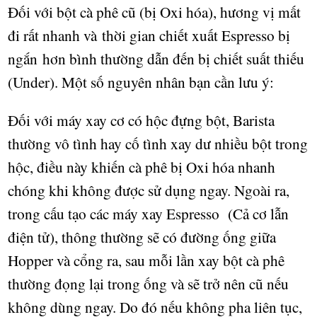
Đối với b
ộ
t cà phê cũ (b
ị
Oxi hóa), hương vị mất
đi rất nhanh và
th
ờ
i gian chi
ế
t xu
ấ
t Espresso b
ị
ngắn
h
ơ
n b
ì
nh th
ườ
ng
d
ẫ
n đ
ế
n b
ị
chi
ế
t su
ấ
t thi
ế
u
(Under). M
ộ
t s
ố
nguyên nhân b
ạ
n c
ầ
n l
ư
u
ý
:
Đ
ố
i v
ớ
i máy xay c
ơ
c
ó
h
ộ
c đ
ự
ng b
ộ
t, Barista
th
ườ
ng vô tình hay c
ố
tình xay d
ư
nhi
ề
u
b
ộ
t trong
h
ộ
c, đi
ề
u này khi
ế
n cà phê b
ị
Oxi hóa nhanh
chóng khi không đ
ượ
c s
ử
d
ụ
ng ngay. Ngoài ra,
trong c
ấ
u t
ạ
o các máy xay Espresso
(C
ả
c
ơ
l
ẫ
n
đi
ệ
n t
ử
), thông th
ườ
ng s
ẽ
có đ
ườ
ng
ố
ng gi
ữ
a
Hopper và c
ổ
ng ra, sau m
ỗ
i l
ầ
n xay b
ộ
t cà phê
th
ườ
ng đ
ọ
ng l
ạ
i trong
ố
ng và s
ẽ
tr
ở
nên cũ n
ế
u
không dùng ngay. Do đó n
ế
u không pha liên t
ụ
c,