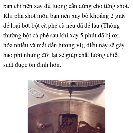
b
ạ
n chỉ nên xay đ
ủ
l
ượ
ng c
ầ
n dùng cho t
ừ
ng shot.
Khi pha shot m
ớ
i, b
ạ
n nên xay b
ỏ
kho
ả
ng 2 giây
đ
ể
lo
ạ
i b
ớ
t b
ộ
t cà phê cũ n
ế
u đã đ
ể
lâu (Thông
th
ườ
ng b
ộ
t cà phê sau khi xay 5 phút đã b
ị
oxi
hóa nhi
ề
u và m
ấ
t d
ầ
n h
ươ
ng v
ị
), đi
ề
u này s
ẽ
gây
hao phí nh
ư
ng
đ
ổ
i l
ạ
i s
ẽ
giúp ch
ấ
t l
ượ
ng chi
ế
t
su
ấ
t đ
ượ
c
ổ
n đ
ị
nh h
ơ
n.