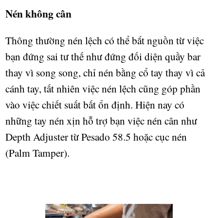
Nén không cân
Thông th
ườ
ng nén l
ệ
ch có th
ể
b
ắ
t ngu
ồ
n t
ừ
vi
ệ
c
b
ạ
n đ
ứ
ng sai t
ư
th
ế
nh
ư
đ
ứ
ng đ
ố
i di
ệ
n qu
ầ
y bar
thay vì song song, ch
ỉ
nén b
ằ
ng c
ổ
tay thay vì c
ả
cánh tay, t
ấ
t nhiên vi
ệ
c nén l
ệ
ch cũng góp ph
ầ
n
vào vi
ệ
c chi
ế
t su
ấ
t b
ấ
t
ổ
n đ
ị
nh. Hi
ệ
n nay có
nh
ữ
ng tay nén x
ị
n h
ỗ
tr
ợ
b
ạ
n vi
ệ
c nén cân nh
ư
Depth Adjuster t
ừ
Pesado 58.5 ho
ặ
c c
ụ
c nén
(Palm Tamper).