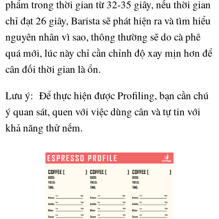
phẩm trong thời gian từ 32-35 giây, nếu thời gian
chỉ đạt 26 giây, Barista sẽ phát hiện ra và tìm hiểu
nguyên nhân vì sao, thông thường sẽ do cà phê
quá mới, lúc này chỉ cần chỉnh độ xay mịn hơn để
cân đối thời gian là ổn.
L
ư
u ý:
Đ
ể
th
ự
c hi
ệ
n đ
ượ
c Profiling, b
ạ
n c
ầ
n chú
ý
quan sát
, quen v
ớ
i vi
ệ
c dùng cân và t
ự tin với
khả năng
th
ử
n
ế
m.