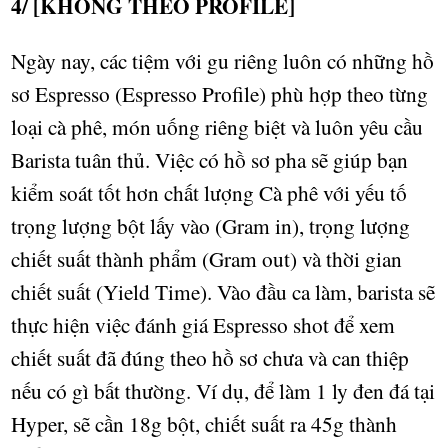
4/ [KHÔNG THEO PROFILE]
Ngày nay, các ti
ệm với gu riêng
luôn có
những
h
ồ
sơ
Espresso (Espresso Profile) phù h
ợ
p theo t
ừng
lo
ạ
i cà phê, món u
ố
ng riêng bi
ệt
và luôn yêu c
ầ
u
Barista tuân th
ủ
. Vi
ệ
c có h
ồ sơ pha sẽ
giúp b
ạ
n
ki
ể
m soát t
ố
t h
ơ
n ch
ấ
t l
ượ
ng Cà phê v
ớ
i y
ế
u t
ố
tr
ọ
ng l
ượ
ng b
ộ
t l
ấ
y vào (Gram in), tr
ọ
ng l
ượ
ng
chi
ế
t su
ấ
t thành ph
ẩ
m (Gram out) và th
ờ
i gian
chi
ế
t su
ấ
t (Yield Time). Vào đ
ầ
u ca làm, barista s
ẽ
th
ự
c hi
ệ
n vi
ệc đánh giá Espresso
shot đ
ể
xem
chi
ế
t su
ấ
t đã đúng theo h
ồ sơ
ch
ư
a v
à
can thi
ệ
p
n
ế
u có gì b
ấ
t th
ườ
ng. Ví d
ụ, để làm 1 ly đen đá tại
Hyper, sẽ cần 18g bột, chiết suất ra 45g thành