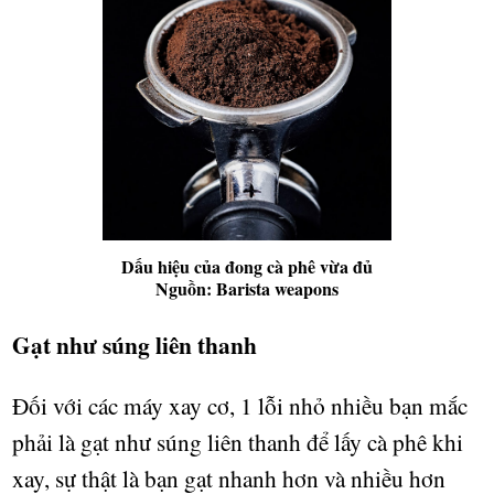
Dấu hiệu của đong cà phê vừa đủ
Nguồn: Barista weapons
G
ạ
t nh
ư
súng liên thanh
Đ
ố
i v
ớ
i các máy xay c
ơ
, 1 l
ỗ
i nh
ỏ
nhi
ề
u b
ạ
n m
ắ
c
ph
ả
i là g
ạ
t nh
ư
súng liên thanh đ
ể
l
ấ
y cà phê khi
xay, s
ự
th
ậ
t là b
ạ
n g
ạ
t nhanh h
ơ
n và nhi
ề
u h
ơ
n