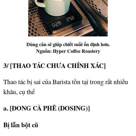
Dùng cân sẽ giúp chiết suất ổn định hơn.
Nguồn: Hyper Coffee Roastery
3/ [THAO TÁC CH
Ư
A CHÍNH XÁC]
Thao tác b
ị
sai c
ủ
a Barista t
ồ
n t
ạ
i trong r
ấ
t nhi
ề
u
khâu, c
ụ
th
ể
a. [ĐONG CÀ PHÊ (DOSING)]
B
ị
l
ẫ
n b
ộ
t cũ