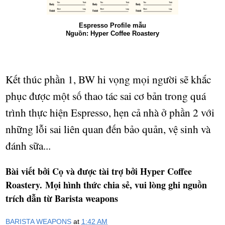
Espresso Profile mẫu
Nguồn: Hyper Coffee Roastery
Kết thúc phần 1, BW hi vọng mọi người sẽ khắc
phục được một số thao tác sai cơ bản trong quá
trình thực hiện Espresso, hẹn cả nhà ở phần 2 với
những lỗi sai liên quan đến bảo quản, vệ sinh và
đánh sữa...
Bài vi
ế
t b
ở
i C
ọ và được tài trợ bởi Hyper Coffee
Roastery.
M
ọ
i h
ì
nh th
ứ
c chia s
ẻ
, vui l
ò
ng ghi ngu
ồ
n
tr
í
ch d
ẫ
n t
ừ
Barista weapons
BARISTA WEAPONS
at
1:42 AM