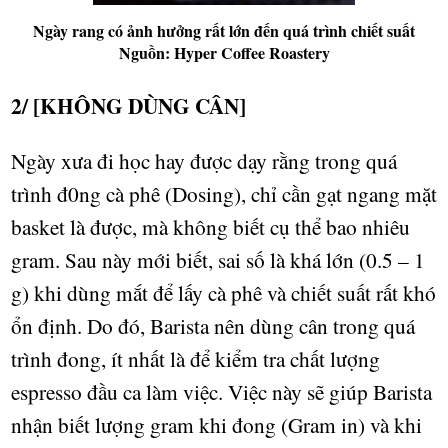
Ngày rang có ảnh hưởng rất lớn đến quá trình chiết suất
Nguồn: Hyper Coffee Roastery
2/ [KHÔNG DÙNG CÂN]
Ngày x
ư
a
đ
i h
ọ
c hay đ
ượ
c d
ạ
y r
ằ
ng trong quá
trình đ0ng cà phê (Dosing), ch
ỉ
c
ầ
n g
ạ
t ngang m
ặ
t
basket là đ
ượ
c, mà không bi
ế
t c
ụ
th
ể
bao nhiêu
gram. Sau này m
ớ
i bi
ế
t, sai s
ố
là khá l
ớ
n (0.5 – 1
g) khi dùng m
ắ
t đ
ể
l
ấ
y cà phê và chi
ế
t su
ấ
t r
ấ
t khó
ổ
n đ
ị
nh. Do đó, Barista nên dùng cân trong quá
trình đong, ít nh
ấ
t là đ
ể
ki
ể
m tra ch
ấ
t l
ượ
ng
espresso đ
ầ
u ca làm việc. Vi
ệ
c này s
ẽ
giúp Barista
nh
ậ
n bi
ế
t l
ượ
ng gram khi đong (Gram in) và khi