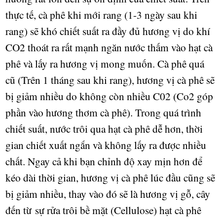
th
ự
c t
ế
, cà phê khi m
ớ
i rang (1-3 ngày sau khi
rang) s
ẽ
khó chi
ế
t su
ấ
t ra đ
ầ
y đ
ủ
h
ươ
ng v
ị
do khí
CO2 thoát ra r
ấ
t m
ạ
nh ngăn n
ướ
c th
ấ
m vào h
ạ
t cà
phê và l
ấ
y ra h
ươ
ng v
ị
mong mu
ố
n. Cà phê quá
cũ (Trên 1 tháng sau khi rang), h
ươ
ng v
ị
cà phê s
ẽ
b
ị
gi
ả
m nhi
ề
u do không còn nhi
ề
u C02 (Co2 góp
ph
ầ
n vào h
ươ
ng th
ơ
m c
à
ph
ê
). Trong quá trình
chi
ế
t su
ấ
t, n
ướ
c trôi qua h
ạ
t cà phê d
ễ
h
ơ
n, th
ờ
i
gian chi
ế
t xu
ấ
t ng
ắ
n và không l
ấ
y ra đ
ượ
c nhi
ề
u
ch
ấ
t. Ngay c
ả
khi b
ạ
n ch
ỉ
nh đ
ộ
xay m
ị
n h
ơ
n
đ
ể
kéo dài th
ờ
i gian, h
ươ
ng v
ị
cà phê lúc đ
ầ
u cũng s
ẽ
b
ị
gi
ả
m nhi
ề
u, thay vào đó s
ẽ
là h
ươ
ng v
ị
g
ỗ
, cây
đ
ế
n từ
s
ự
r
ử
a trôi b
ề
m
ặ
t (Cellulose) h
ạ
t cà phê