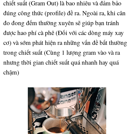
chi
ế
t su
ấ
t (Gram Out) là bao nhiêu và đ
ả
m b
ả
o
đúng công th
ứ
c (profile) đ
ề
ra. Ngoài ra, khi cân
đo đong đ
ế
m th
ườ
ng xuyên s
ẽ
giúp b
ạ
n tránh
đ
ượ
c hao phí cà phê (Đ
ố
i v
ớ
i các dòng máy xay
c
ơ
) v
à
s
ớ
m phát hi
ệ
n ra nh
ữ
ng v
ấ
n đ
ề
b
ấ
t th
ườ
ng
trong chi
ế
t su
ấ
t (Cùng 1 l
ượ
ng gram vào và ra
nh
ư
ng th
ờ
i gian chi
ế
t su
ấ
t quá nhanh hay quá
ch
ậ
m)