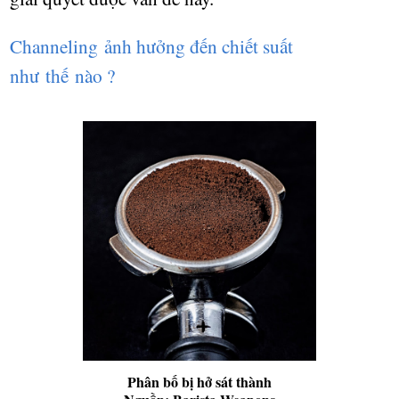
Channeling ảnh hưởng đến chiết suất
như
thế nào ?
Phân bố bị hở sát thành